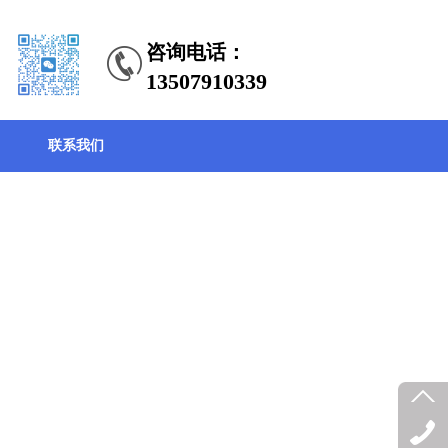
咨询电话：
13507910339
联系我们