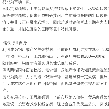
易成为市场主流。
国际贸易领域，中美贸易摩擦持续释放不确定性。尽管双边谈
车等关键领域，仍未达成明确共识。当前看似亮眼的出口数据
流，并非真正的爆发式增长，因此难以对钢价形成长期有力支
销并重，才能在复杂的国际环境中站稳脚跟。
钢铁行业自身
利润成为钢厂减产的关键掣肘。当前钢厂盈利维持在200—3
产推动价格上行。王思雅指出，只有钢厂亏损超200—300
随利好时，钢价才有望实现良性筑底与反弹。
供需两端同样面临挑战。需求侧，房地产市场依赖政策余温勉
房成为购房主力；制造业艰难维稳，基建虽有一定规模，但压
产，成本端虽后期存在下降空间，但现阶段煤焦供需矛盾突出
注。
谈及交易策略，王思雅强调，当前市场陷入僵持，贸易商避险
她建议，投资者减少长线交易，现货企业作为天生多头，需以