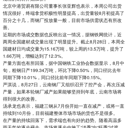
北京中港贸易有限公司董事长张亚辉也表示，本周公司出货
情况很好，终端拿货积极性明显提高，出货量较8月初提高了
百分之十几，而钢厂投放量一般，目前市场供需状态有所改
善。
近期的市场成交数据也反映出这一情况，据钢铁网统计，近
两周全国建材成交量出现了明显提升。截止8月28日，本周全
国建材日均成交量为15.16万吨，较上周的13.5万吨，提升了
1.66万吨，增幅达到了12.3%。
产量方面也有所回落，据中国钢铁工业协会数据显示，8月中
旬，粗钢日产199.34万吨，环比下降0.50%，同口径比去年
同期下降10.01%，同口径比前年同期下降0.15%。
严淇说，8月27日，云南钢厂又组织召开了控产会，再次压减
产量，如果本轮钢厂减产如果能够坚持到年底，云南市场将
得到很大的改善。
汤承龙也表示，福建三钢从7月份开始一直在减产，或将一直
持续到10月份，目前福建整体市场市场的货也不是很多。
在产量的持续回落下，需求端也有向好的趋势。随着高温多
雨天气的逐步褪去，市场将逐步由施工“淡季”向“旺季”过渡，