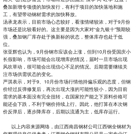
叠加新增专项债的加快发行，有利于项目的加快落地和施
工，有望带动钢材需求的加快释放。
汤承龙表示，目前市场心态较好，看涨情绪较浓，对于9月份
市场还是比较看好的。这主要是因为大家对“金九银十”预期较
强，叠加钢厂库存处于换新标的状态，整体库存也处于低
位。
张亚辉也认为，9月份钢市应该会上涨，但到10月份受国庆小
长假影响，市场可能会出现增库的情况，届时一旦市场出现
风吹草动，很可能会出现信心不足的情况。后期需要继续关
注市场供需状态的变化。
严淇表示，对于9、10月份市场行情他持偏乐观的态度，但钢
价经过反弹修复后，再次出现大涨的可能性较小，因为目前
需求的基本面没有完全扭转，在国家控产能之下原料价格可
能还会下跌，不利于钢价持续上行。因此，他打算在本次钢
价反弹后，逐步降库存，后期以流通为主，低库存运行。
以上内容来源网络，由
江西南昌钢材
公司江西钢全钢材为
您整理信息仅供参考：江西钢全钢材有限公司是一家专业江